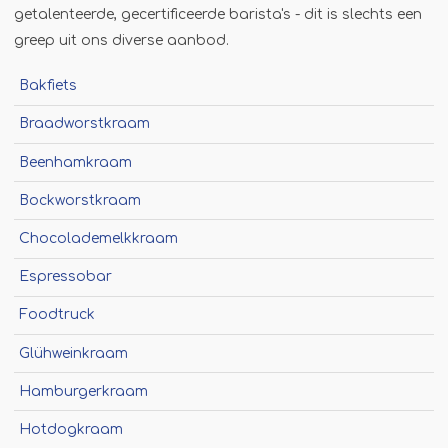
getalenteerde, gecertificeerde barista's - dit is slechts een
Jägermeister-tap
greep uit ons diverse aanbod.
Kebabgrill
Partytrailer
Bakfiets
Poffertjes
Braadworstkraam
Popcornmachine
Beenhamkraam
Slush
Bockworstkraam
Slurphut
Chocolademelkkraam
Smoothiebar
Espressobar
Soepkraam
Foodtruck
Stroopwafelkraam
Sinaasappelpers
Glühweinkraam
Suikerspinmachine
Hamburgerkraam
Wafelkraam
Hotdogkraam