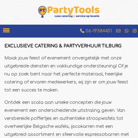
06-19384451
EXCLUSIEVE CATERING & PARTYVERHUUR TILBURG
Bakfiets
Maak jouw feest of evenement onvergetelijk met onze
Beenhamkraam
uitgebreide diensten en vakkundige ondersteuning! Of je
Chocolademelkkraam
nu op zoek bent naar het perfecte materiaal, heerlijke
catering of ervaren medewerkers, wij zijn er om jouw feest
Espressobar
tot een succes te maken.
Foodtruck
Ontdek een scala aan unieke concepten die jouw
Glühweinkraam
evenement een onderscheidende uitstraling geven. Van
Hamburgerkraam
versbereide poffertjes en authentieke stroopwafels tot
Hotdogkraam
overheerlijke Belgische wafels, ijscokarren met een
IJscokar
uitgebreid assortiment en sfeervolle espressobarren met