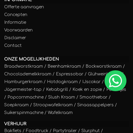
Offerte aanvragen
Concepten
Informatie
Voorwaarden
Disclaimer
Contact
ONZE MOGELIJKHEDEN
Braadworstkraam
/
Beenhamkraam
/
Bockworstkraam
/
Chocolademelkkraam
/
Espressobar
/
Glühweinkraam
/
Hamburgerkraam
/
Hotdogkraam
/
IJscokar
/
Jägermeister-tap
/
Kebabgrill
/
Koek en zopie
/
Poffertjes
/
Popcornmachine
/
Slush Kraam
/
Smoothiebar
/
Soepkraam
/
Stroopwafelkraam
/
Sinaasappelpers
/
Suikerspinmachine
/
Wafelkraam
VERHUUR
Bakfiets
/
Foodtruck
/
Partytrailer
/
Slurphut
/