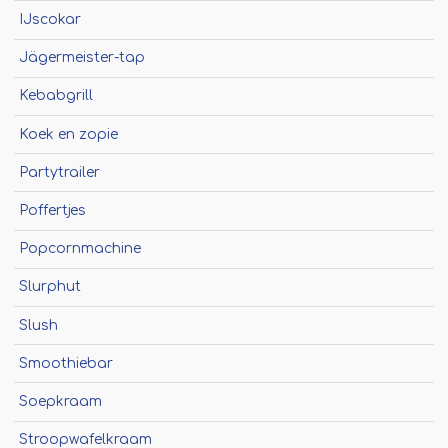
Winterkraam
IJscokar
Winterhuisje
Jägermeister-tap
Kebabgrill
Koek en zopie
Partytrailer
Poffertjes
Popcornmachine
Slurphut
Slush
Smoothiebar
Soepkraam
Stroopwafelkraam