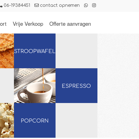
06-19384451
contact opnemen
ort
Vrije Verkoop
Offerte aanvragen
STROOPWAFELS
ESPRESSO
POPCORN