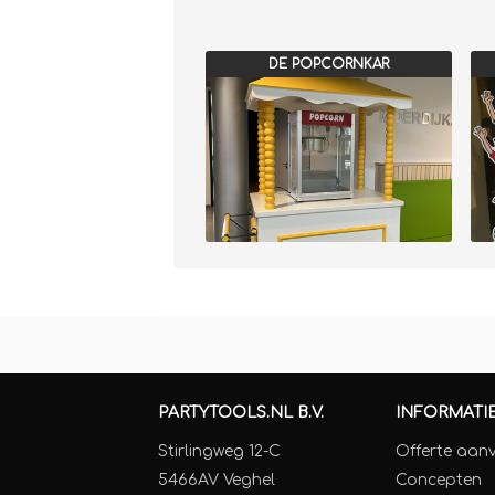
DE POPCORNKAR
PARTYTOOLS.NL B.V.
INFORMATI
Stirlingweg 12-C
Offerte aan
5466AV Veghel
Concepten