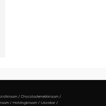
orstkraam
/
Chocolademelkkraam
/
kraam
/
Hotdogkraam
/
IJscokar
/