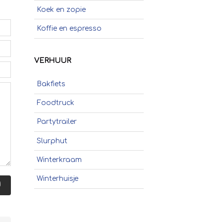
Koek en zopie
Koffie en espresso
Poffertjes
VERHUUR
Popcorn
Bakfiets
Schepijs
Foodtruck
Sinaasappelpers
Partytrailer
Slush
Slurphut
Smoothies
Winterkraam
Soep
Winterhuisje
Stroopwafels
N
Suikerspinnen