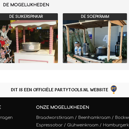
DE MOGELIJKHEDEN
DE SUIKERSPINKAR
DE SOEPKRAAM
DIT IS EEN OFFICIËLE PARTYTOOLS.NL WEBSITE
E
ONZE MOGELIJKHEDEN
vragen
Braadworstkraam
/
Beenhamkraam
/
Bockw
Espressobar
/
Glühweinkraam
/
Hamburger