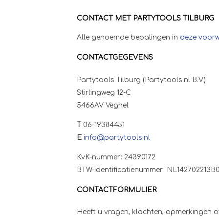
CONTACT MET PARTYTOOLS TILBURG
Alle genoemde bepalingen in
deze voor
CONTACTGEGEVENS
Partytools Tilburg (Partytools.nl B.V.)
Stirlingweg 12-C
5466AV Veghel
T
06-19384451
E
info@partytools.nl
KvK-nummer: 24390172
BTW-identificatienummer: NL142702213B0
CONTACTFORMULIER
Heeft u vragen, klachten, opmerkingen of