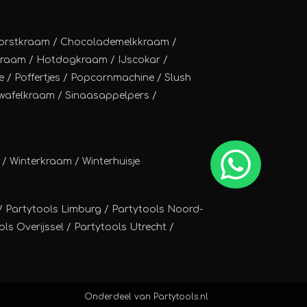
orstkraam
/
Chocolademelkkraam
/
kraam
/
Hotdogkraam
/
IJscokar
/
e
/
Poffertjes
/
Popcornmachine
/
Slush
wafelkraam
/
Sinaasappelpers
/
/
Winterkraam
/
Winterhuisje
/ Partytools Limburg / Partytools Noord-
ls Overijssel / Partytools Utrecht /
Onderdeel van
Partytools.nl