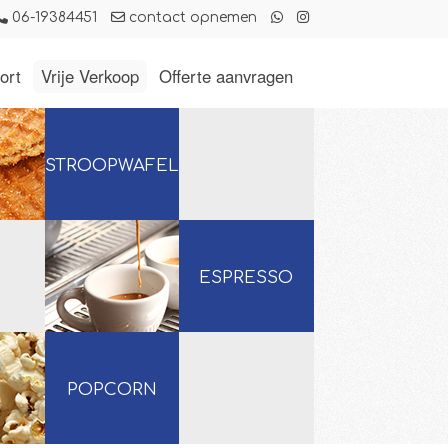
06-19384451
contact opnemen
ort
Vrije Verkoop
Offerte aanvragen
STROOPWAFELS
ESPRESSO
POPCORN