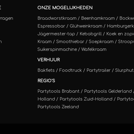
E
ONZE MOGELIJKHEDEN
vragen
Braadworstkraam
/
Beenhamkraam
/
Bockw
Espressobar
/
Glühweinkraam
/
Hamburger
Jägermeister-tap
/
Kebabgrill
/
Koek en zopi
n
Kraam
/
Smoothiebar
/
Soepkraam
/
Stroop
Suikerspinmachine
/
Wafelkraam
VERHUUR
Bakfiets
/
Foodtruck
/
Partytrailer
/
Slurphut
REGIO'S
Partytools Brabant / Partytools Gelderland 
Holland / Partytools Zuid-Holland / Partytoo
Partytools Zeeland