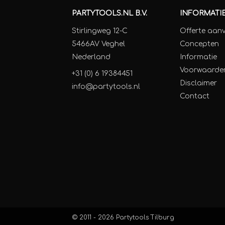
PARTYTOOLS.NL B.V.
INFORMATI
Stirlingweg 12-C
Offerte aan
5466AV Veghel
Concepten
Nederland
Informatie
Voorwaarde
+31 (0) 6 19384451
Disclaimer
info@partytools.nl
Contact
© 2011 - 2026
Partytools Tilburg