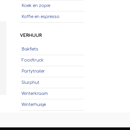
Koek en zopie
Koffie en espresso
Poffertjes
VERHUUR
Popcorn
Bakfiets
Schepijs
Foodtruck
Sinaasappelpers
Partytrailer
Slush
Slurphut
Smoothies
Winterkraam
Soep
Winterhuisje
Stroopwafels
Suikerspinnen