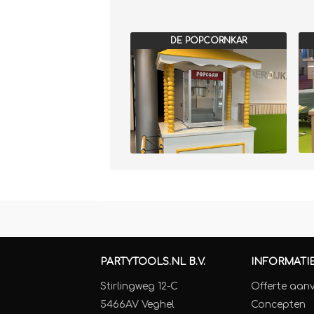
DE POPCORNKAR
PARTYTOOLS.NL B.V.
INFORMATI
Stirlingweg 12-C
Offerte aan
5466AV Veghel
Concepten