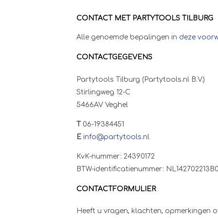
CONTACT MET PARTYTOOLS TILBURG
Alle genoemde bepalingen in
deze voor
CONTACTGEGEVENS
Partytools Tilburg (Partytools.nl B.V.)
Stirlingweg 12-C
5466AV Veghel
T
06-19384451
E
info@partytools.nl
KvK-nummer: 24390172
BTW-identificatienummer: NL142702213B0
CONTACTFORMULIER
Heeft u vragen, klachten, opmerkingen of