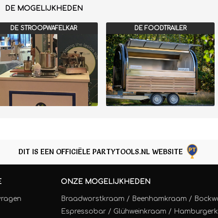
DE MOGELIJKHEDEN
DE STROOPWAFELKAR
DE FOODTRAILER
DIT IS EEN OFFICIËLE PARTYTOOLS.NL WEBSITE
E
ONZE MOGELIJKHEDEN
vragen
Braadworstkraam
/
Beenhamkraam
/
Bockw
Espressobar
/
Glühweinkraam
/
Hamburger