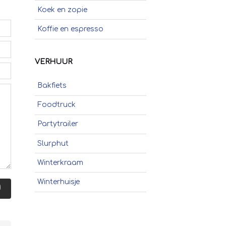
Koek en zopie
Koffie en espresso
Poffertjes
VERHUUR
Popcorn
Bakfiets
Schepijs
Foodtruck
Sinaasappelpers
Partytrailer
Slush
Slurphut
Smoothies
Winterkraam
Soep
Winterhuisje
Stroopwafels
N
Suikerspinnen