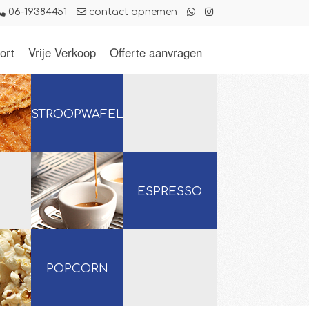
06-19384451
contact opnemen
ort
Vrije Verkoop
Offerte aanvragen
STROOPWAFELS
ESPRESSO
POPCORN