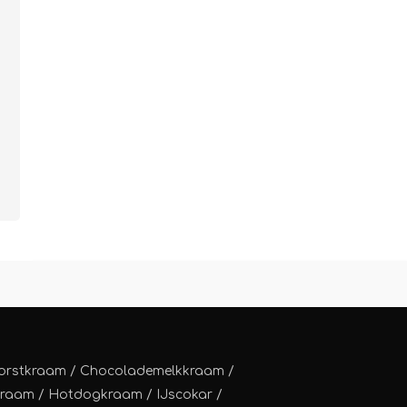
orstkraam
/
Chocolademelkkraam
/
kraam
/
Hotdogkraam
/
IJscokar
/