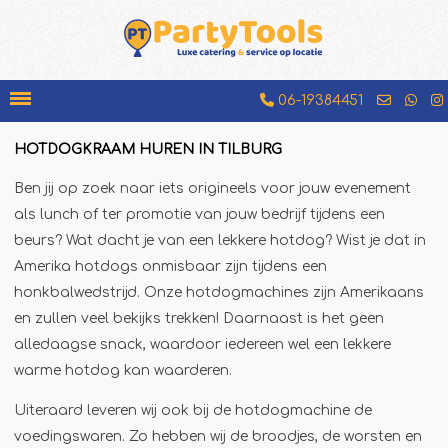
06-19384451
HOTDOGKRAAM HUREN IN TILBURG
Bakfiets
Ben jij op zoek naar iets origineels voor jouw evenement
Beenhamkraam
als lunch of ter promotie van jouw bedrijf tijdens een
Chocolademelkkraam
beurs? Wat dacht je van een lekkere hotdog? Wist je dat in
Amerika hotdogs onmisbaar zijn tijdens een
Espressobar
honkbalwedstrijd. Onze hotdogmachines zijn Amerikaans
Foodtruck
en zullen veel bekijks trekken! Daarnaast is het geen
Glühweinkraam
alledaagse snack, waardoor iedereen wel een lekkere
Hamburgerkraam
warme hotdog kan waarderen.
Hotdogkraam
Uiteraard leveren wij ook bij de hotdogmachine de
IJscokar
voedingswaren. Zo hebben wij de broodjes, de worsten en