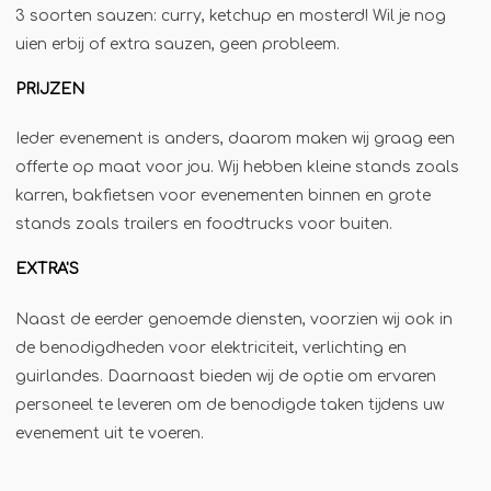
3 soorten sauzen: curry, ketchup en mosterd! Wil je nog
Jägermeister-tap
uien erbij of extra sauzen, geen probleem.
Kebabgrill
PRIJZEN
Partytrailer
Poffertjes
Ieder evenement is anders, daarom maken wij graag een
Popcornmachine
offerte op maat voor jou. Wij hebben kleine stands zoals
karren, bakfietsen voor evenementen binnen en grote
Slush
stands zoals trailers en foodtrucks voor buiten.
Slurphut
EXTRA'S
Smoothiebar
Soepkraam
Naast de eerder genoemde diensten, voorzien wij ook in
Stroopwafelkraam
de benodigdheden voor elektriciteit, verlichting en
guirlandes. Daarnaast bieden wij de optie om ervaren
Sinaasappelpers
personeel te leveren om de benodigde taken tijdens uw
Suikerspinmachine
evenement uit te voeren.
Wafelkraam