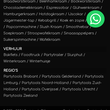
Braadworstkraam
/
Beenhamkraam
/
Bockworstkraam
/
Chocolademelkkraam
/
Espressobar
/
Glühweinkraam
/
Hamburgerkraam
/
Hotdogkraam
/
IJscokar
/
Jägermeister-tap
/
Kebabgrill
/
Koek en zopie
/
Poffertjes
/
Popcornmachine
/
Slush Kraam
/
Smoothiebar
/
Soepkraam
/
Stroopwafelkraam
/
Sinaasappelpers
/
Suikerspinmachine
/
Wafelkraam
VERHUUR
Bakfiets
/
Foodtruck
/
Partytrailer
/
Slurphut
/
Winterkraam
/
Winterhuisje
REGIO'S
Partytools Brabant / Partytools Gelderland / Partytools
Limburg / Partytools Noord-Holland / Partytools Zuid-
Holland / Partytools Overijssel / Partytools Utrecht /
Partytools Zeeland