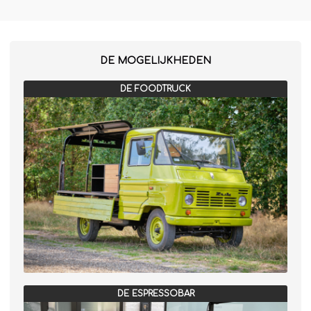
Jägermeister-tap
Kebabgrill
Partytrailer
DE MOGELIJKHEDEN
Poffertjes
DE FOODTRUCK
Popcornmachine
Slush
Slurphut
Smoothiebar
Soepkraam
Stroopwafelkraam
Sinaasappelpers
Suikerspinmachine
Wafelkraam
DE ESPRESSOBAR