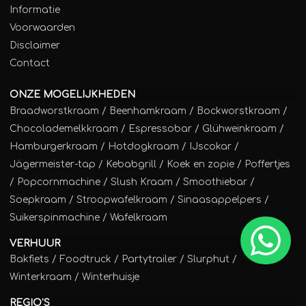
Informatie
Voorwaarden
Disclaimer
Contact
ONZE MOGELIJKHEDEN
Braadworstkraam
/
Beenhamkraam
/
Bockworstkraam
/
Chocolademelkkraam
/
Espressobar
/
Glühweinkraam
/
Hamburgerkraam
/
Hotdogkraam
/
IJscokar
/
Jägermeister-tap
/
Kebabgrill
/
Koek en zopie
/
Poffertjes
/
Popcornmachine
/
Slush Kraam
/
Smoothiebar
/
Soepkraam
/
Stroopwafelkraam
/
Sinaasappelpers
/
Suikerspinmachine
/
Wafelkraam
VERHUUR
Bakfiets
/
Foodtruck
/
Partytrailer
/
Slurphut
/
Winterkraam
/
Winterhuisje
REGIO'S