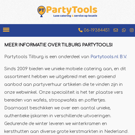
06-19384451
MEER INFORMATIE OVER TILBURG PARTYTOOLS!
Bakfiets
Partytools Tilburg is een onderdeel van
Partytools.nl B.V.
Beenhamkraam
Sinds 2009 bieden we unieke mobiele catering aan, en dit
Chocolademelkkraam
assortiment hebben we uitgebreid met een groeiend
Espressobar
aanbod aan partyverhuur artikelen die te vinden zijn in
Foodtruck
onze webwinkel. Onze specialiteit is het ter plaatse vers
bereiden van wafels, stroopwafels en poffertjes.
Glühweinkraam
Daarnaast beschikken we over een aantal unieke,
Hamburgerkraam
authentieke ijskarren in verschillende uitvoeringen.
Hotdogkraam
Gedurende de winter leveren we winterkramen en
IJscokar
kersthutten aan diverse grote kerstmarkten in Nederland.